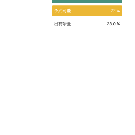
予約可能
72 %
出荷済量
28.0 %