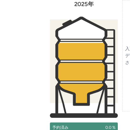
2025年
入
デ
さ
予約済み
0.0 %